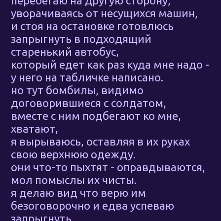
перебегаю на другую сторону,
уворачиваясь от несущихся машин,
и стоя на остановке готовлюсь
запрыгнуть в подходящий
старенький автобус,
который едет как раз куда мне надо -
у него на табличке написано.
но тут бомбилы, видимо
договорившиеся с солдатом,
вместе с ним подбегают ко мне,
хватают,
я вырываюсь, оставляя в их руках
свою верхнюю одежду.
они что-то пыхтят - оправдываются,
мол помыслы их чисты.
я делаю вид что верю им
безоговорочно и едва успеваю
запрыгнуть