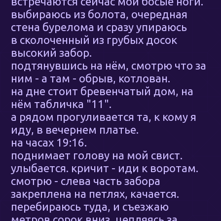
встречаются сейчас мои босые ноги.
выбираюсь из болота, очередная
стена бурелома и сразу упираюсь
в сколоченный из грубых досок
высокий забор.
подтянувшись на нём, смотрю что за
ним - а там - обрыв, котлован.
на дне стоит бревенчатый дом, на
нём табличка "11".
а рядом прогуливается та, к кому я
иду, в вечернем платье.
на часах 19:16.
поднимает голову на мой свист.
улыбается. кричит - иди к воротам.
смотрю - слева часть забора
закреплена на петлях, качается.
перебираюсь туда, и съезжаю
метров сорок вниз, цепляясь за